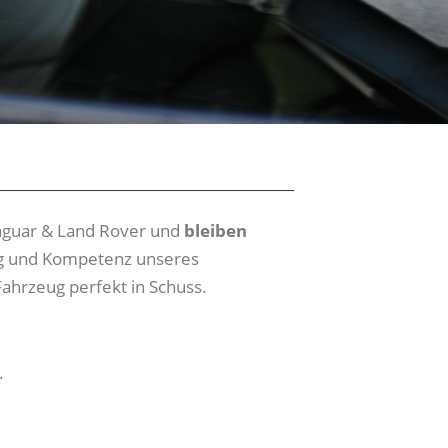
__________________________________________
Jaguar & Land Rover und
bleiben
ung und Kompetenz unseres
hrzeug perfekt in Schuss.
.