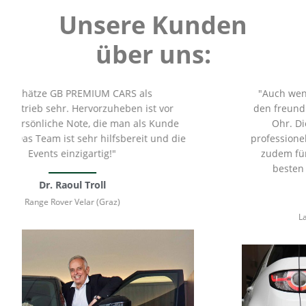
Unsere Kunden
über uns:
 GB PREMIUM CARS als
"Auch wenn gerade vie
ehr. Hervorzuheben ist vor
den freundlichen Mitar
che Note, die man als Kunde
Ohr. Die rasche T
m ist sehr hilfsbereit und die
professionelle Arbeit
s einzigartig!"
zudem für mich und 
besten Fachwerkst
. Raoul Troll
Eric
Rover Velar (Graz)
Land Rover Disc